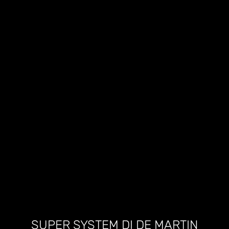
SUPER SYSTEM DI DE MARTIN