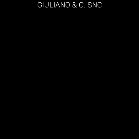
GIULIANO & C. SNC