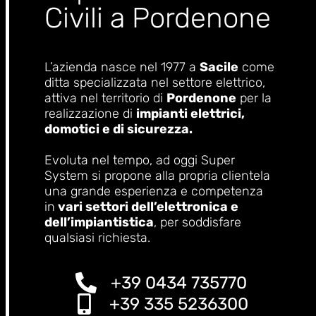
Civili a Pordenone
L’azienda nasce nel 1977 a
Sacile
come
ditta specializzata nel settore elettrico,
attiva nel territorio di
Pordenone
per la
realizzazione di
impianti elettrici,
domotici e di sicurezza.
Evoluta nel tempo, ad oggi Super
System si propone alla propria clientela
una grande esperienza e competenza
in
vari settori dell’elettronica e
dell’impiantistica
, per soddisfare
qualsiasi richiesta.
+39 0434 735770
+39 335 5236300