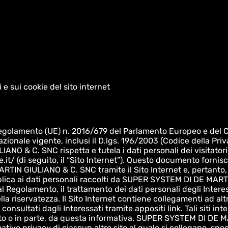
 e sui cookie del sito internet
egolamento (UE) n. 2016/679 del Parlamento Europeo e del Cons
ionale vigente, inclusi il D.lgs. 196/2003 (Codice della Priv
& C. SNC rispetta e tutela i dati personali dei visitatori e d
/ (di seguito, il “Sito Internet”). Questo documento fornisc
IN GIULIANO & C. SNC tramite il Sito Internet e, pertanto, c
pplica ai dati personali raccolti da SUPER SYSTEM DI DE MAR
 Regolamento, il trattamento dei dati personali degli Interess
ella riservatezza. Il Sito Internet contiene collegamenti ad alt
e consultati dagli Interessati tramite appositi link. Tali siti 
tutto o in parte, da questa informativa. SUPER SYSTEM DI DE 
ative privacy di ciascun altro sito al quale si collegano, spe