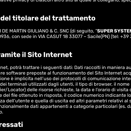
o del titolare del trattamento
I DE MARTIN GIULIANO & C. SNC (di seguito, “
SUPER SYSTEM
00936, con sede in VIA CASUT 18 33077 – Sacile(PN) (tel: +3
ramite il Sito Internet
ernet, potrà trattare i seguenti dati: Dati raccolti in maniera a
ure software preposte al funzionamento del Sito Internet acq
sione è implicita nell’uso dei protocolli di comunicazione inte
i terminali utilizzati dagli utenti, il tipo di browser, il nome 
Locator) delle risorse richieste, la data e l’orario di visita d
e del file ottenuto in risposta, il codice numerico indicante l
za dell’utente e quella di uscita ed altri parametri relativi a
enzionalmente dati appartenenti a categorie particolari (es. dat
o.
ressati