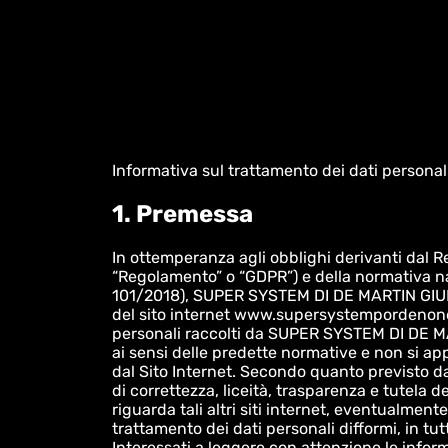
Informativa sul trattamento dei dati personali
1. Premessa
In ottemperanza agli obblighi derivanti dal R
“Regolamento” o “GDPR”) e della normativa naz
101/2018), SUPER SYSTEM DI DE MARTIN GIULIANO 
del sito internet www.supersystempordenone.it
personali raccolti da SUPER SYSTEM DI DE MART
ai sensi delle predette normative e non si a
dal Sito Internet. Secondo quanto previsto dal
di correttezza, liceità, trasparenza e tutela d
riguarda tali altri siti internet, eventualment
trattamento dei dati personali difformi, in 
Interessati a leggere con attenzione le inform