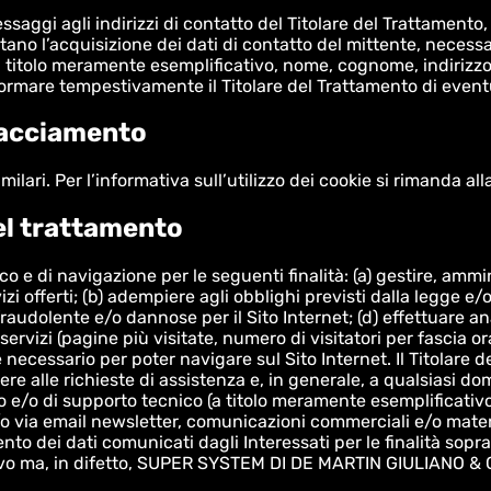
messaggi agli indirizzi di contatto del Titolare del Trattament
tano l’acquisizione dei dati di contatto del mittente, necessar
a titolo meramente esemplificativo, nome, cognome, indirizzo e
 informare tempestivamente il Titolare del Trattamento di even
tracciamento
imilari. Per l’informativa sull’utilizzo dei cookie si rimanda al
del trattamento
fico e di navigazione per le seguenti finalità: (a) gestire, ammin
zi offerti; (b) adempiere agli obblighi previsti dalla legge e/
à fraudolente e/o dannose per il Sito Internet; (d) effettuare a
servizi (pagine più visitate, numero di visitatori per fascia or
 è necessario per poter navigare sul Sito Internet. Il Titolare 
ndere alle richieste di assistenza e, in generale, a qualsiasi d
ivo e/o di supporto tecnico (a titolo meramente esemplificati
/o via email newsletter, comunicazioni commerciali e/o materi
mento dei dati comunicati dagli Interessati per le finalità sopr
ivo ma, in difetto, SUPER SYSTEM DI DE MARTIN GIULIANO & C. 